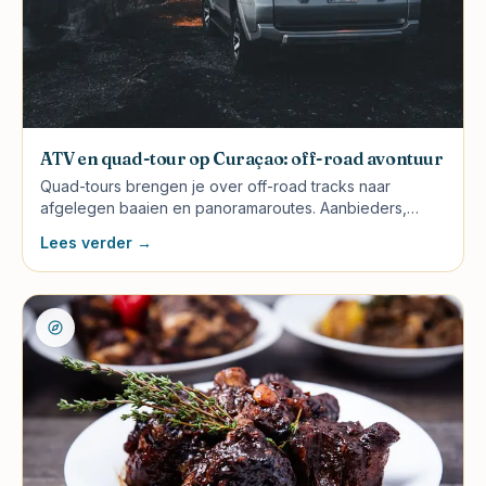
ATV en quad-tour op Curaçao: off-road avontuur
Quad-tours brengen je over off-road tracks naar
afgelegen baaien en panoramaroutes. Aanbieders,
routes, prijzen €85-€140 en wat te verwachten.
Lees verder →