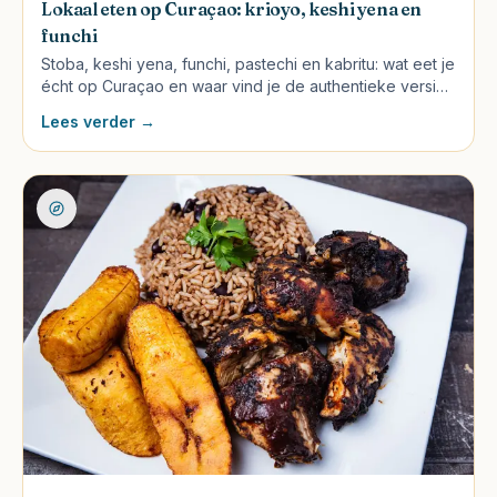
Lokaal eten op Curaçao: krioyo, keshi yena en
funchi
Stoba, keshi yena, funchi, pastechi en kabritu: wat eet je
écht op Curaçao en waar vind je de authentieke versie?
Plus de must-try drankjes en lokale food markets.
Lees verder →