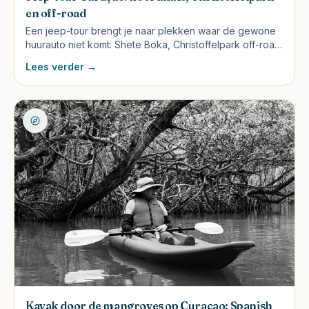
en off-road
Een jeep-tour brengt je naar plekken waar de gewone
huurauto niet komt: Shete Boka, Christoffelpark off-road,
ruige noordkust en verborgen baaien. Welke
Lees verder →
aanbieders, welke route, prijzen 2026.
Kayak door de mangroves op Curaçao: Spanish