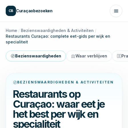
Naar inhoud
Curaçaobezoeken
CB
Home
/
Bezienswaardigheden & Activiteiten
/
Restaurants Curaçao: complete eet-gids per wijk en
specialiteit
Bezienswaardigheden
Waar verblijven
Pra
BEZIENSWAARDIGHEDEN & ACTIVITEITEN
Restaurants op
Curaçao: waar eet je
het best per wijk en
specialiteit