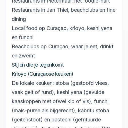
Restaurants in Pietermaai
, het foodie-hart
Restaurants in Jan Thiel
, beachclubs en fine
dining
Local food op Curaçao
, krioyo, keshi yena
en funchi
Beachclubs op Curaçao
, waar je eet, drinkt
en zwemt
Stijlen die je tegenkomt
Krioyo (Curaçaose keuken)
De lokale keuken: stoba (gestoofd vlees,
vaak geit of rund), keshi yena (gevulde
kaaskoppen met ofwel kip of vis), funchi
(mais-puree als bijgerecht), kabritu stoba
(geitenstoof) en pastechi (gefrituurde