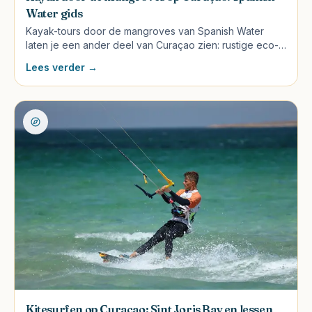
Water gids
Kayak-tours door de mangroves van Spanish Water
laten je een ander deel van Curaçao zien: rustige eco-
natuur in plaats van strand. 2 uur, €45-€65, voor alle
Lees verder →
leeftijden.
Kitesurfen op Curaçao: Sint Joris Bay en lessen