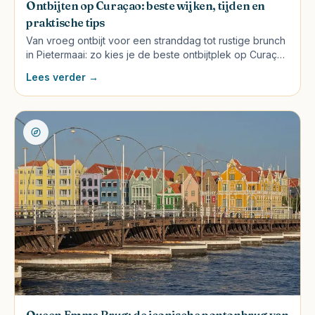
Ontbijten op Curaçao: beste wijken, tijden en
praktische tips
Van vroeg ontbijt voor een stranddag tot rustige brunch
in Pietermaai: zo kies je de beste ontbijtplek op Curaçao
per wijk, budget en dagplanning.
Lees verder →
Queen Emma Brug: de iconische pontonbrug van