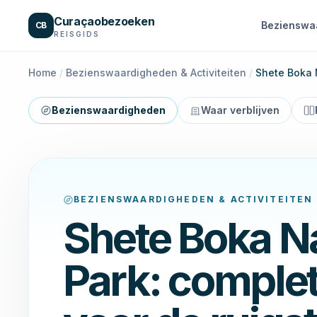
Naar inhoud
Curaçaobezoeken
Bezienswa
CB
REISGIDS
Home
/
Bezienswaardigheden & Activiteiten
/
Shete Boka 
Bezienswaardigheden
Waar verblijven
BEZIENSWAARDIGHEDEN & ACTIVITEITEN
Shete Boka Na
Park: complet