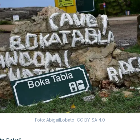
Foto: AbigailLobato, CC BY-SA 4.0