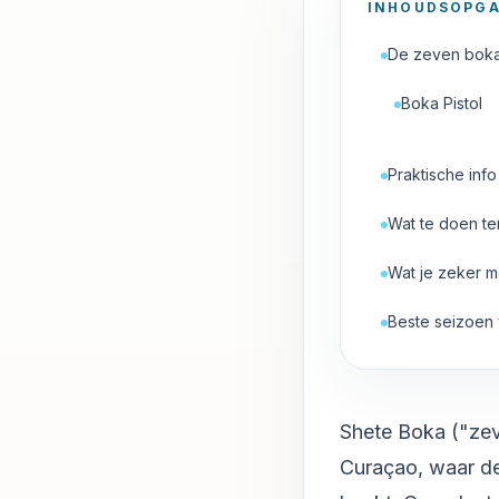
INHOUDSOPG
De zeven boka
Boka Pistol
Praktische info
Wat te doen te
Wat je zeker 
Beste seizoen
Shete Boka ("zev
Curaçao, waar de