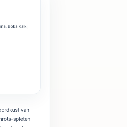
ña, Boka Kalki,
noordkust van
nrots-spleten