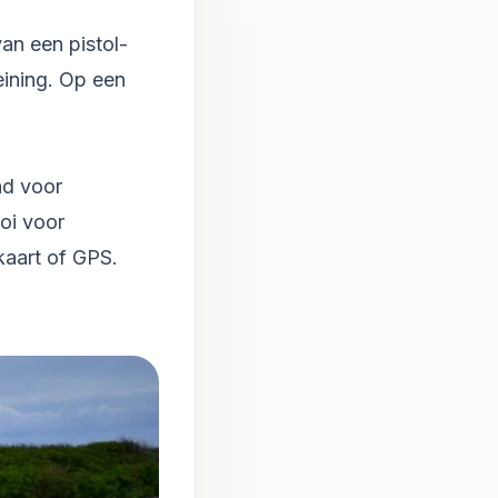
an een pistol-
deining. Op een
nd voor
oi voor
kaart of GPS.