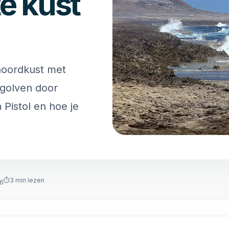
te kust
noordkust met
 golven door
Pistol en hoe je
⏱
3
min lezen
26