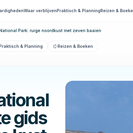
ardigheden
Waar verblijven
Praktisch & Planning
Reizen & Boek
National Park: ruige noordkust met zeven baaien
Praktisch & Planning
Reizen & Boeken
tional
e gids