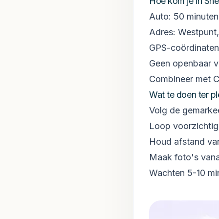
Hoe kom je in Sh
Auto: 50 minuten
Adres: Westpunt,
GPS-coördinaten:
Geen openbaar ve
Combineer met Ch
Wat te doen ter p
Volg de gemarkee
Loop voorzichtig 
Houd afstand van
Maak foto's vana
Wachten 5-10 min