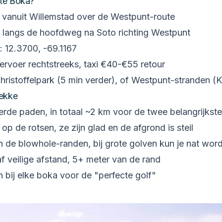
ete Boka?
 vanuit Willemstad over de Westpunt-route
 langs de hoofdweg na Soto richting Westpunt
 12.3700, -69.1167
rvoer rechtstreeks, taxi €40-€55 retour
ristoffelpark (5 min verder), of Westpunt-stranden (K
lekke
rde paden, in totaal ~2 km voor de twee belangrijkst
op de rotsen, ze zijn glad en de afgrond is steil
 de blowhole-randen, bij grote golven kun je nat word
f veilige afstand, 5+ meter van de rand
 bij elke boka voor de "perfecte golf"