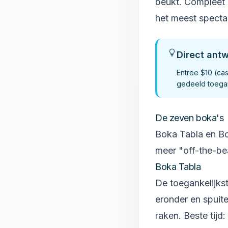
beukt. Compleet 
het meest spectac
Direct ant
Entree $10 (cas
gedeeld toegan
De zeven boka's
Boka Tabla en Bok
meer "off-the-be
Boka Tabla
De toegankelijks
eronder en spuit
raken. Beste tijd