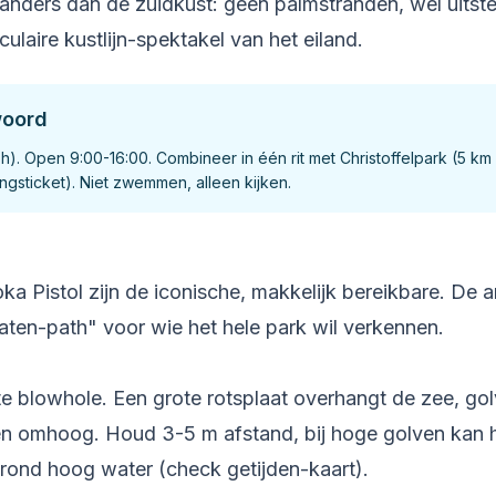
anders dan de zuidkust: geen palmstranden, wel uitst
ulaire kustlijn-spektakel van het eiland.
woord
h). Open 9:00-16:00. Combineer in één rit met Christoffelpark (5 k
gsticket). Niet zwemmen, alleen kijken.
a Pistol zijn de iconische, makkelijk bereikbare. De an
aten-path" voor wie het hele park wil verkennen.
te blowhole. Een grote rotsplaat overhangt de zee, go
en omhoog. Houd 3-5 m afstand, bij hoge golven kan h
: rond hoog water (check getijden-kaart).