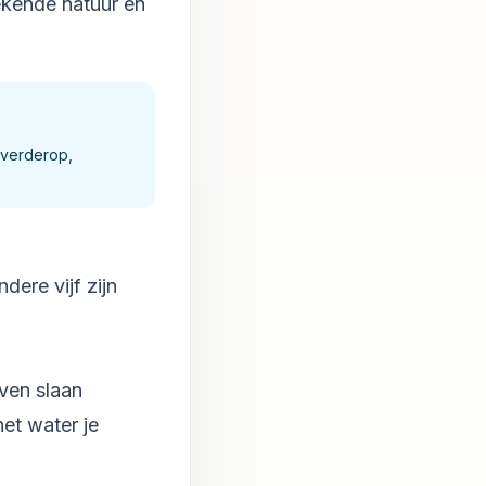
ekende natuur en
m verderop,
dere vijf zijn
lven slaan
et water je