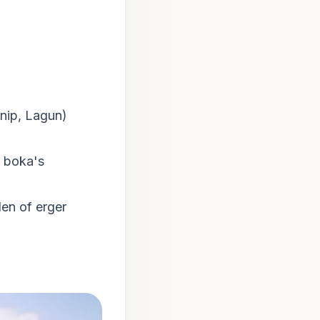
nip, Lagun)
e boka's
en of erger