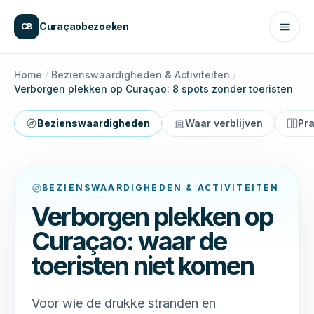
Naar inhoud
Curaçaobezoeken
CB
Home
/
Bezienswaardigheden & Activiteiten
/
Verborgen plekken op Curaçao: 8 spots zonder toeristen
Bezienswaardigheden
Waar verblijven
Pra
BEZIENSWAARDIGHEDEN & ACTIVITEITEN
Verborgen plekken op
Curaçao: waar de
toeristen niet komen
Voor wie de drukke stranden en