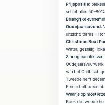
Prijspositie:
piekse
schiet alles 50–80%
Belangrijke eveneme
Oudejaarsavond
.
uitzicht: terras Hi
Christmas Boat Pa
Water, gezellig, loka
3 hoogtepunten van
Oudejaarsvuurwerk 
van het Caribisch g
Tweede helft decem
Eerste helft decemb
Waar je op moet lett
Boek de tweede hel