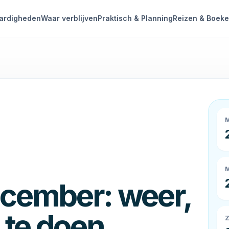
ardigheden
Waar verblijven
Praktisch & Planning
Reizen & Boek
cember
: weer,
 te doen