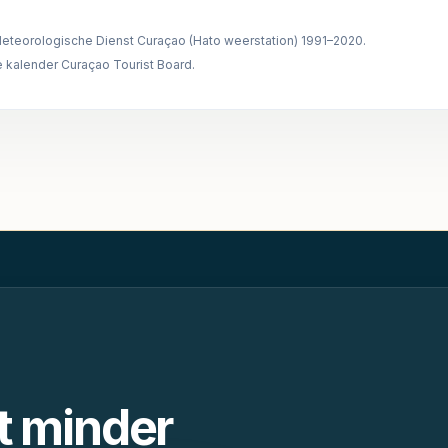
eteorologische Dienst Curaçao (Hato weerstation) 1991–2020.
 kalender Curaçao Tourist Board.
t minder