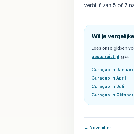
verblijf van 5 of 7 
Wil je vergeli
Lees onze gidsen vo
beste reistijd
-gids.
Curaçao in
Januari
Curaçao in
April
Curaçao in
Juli
Curaçao in
Oktober
←
November