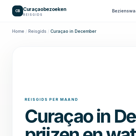
Naar inhoud
Curaçaobezoeken
Bezienswa
CB
REISGIDS
Home
/
Reisgids
/
Curaçao in December
REISGIDS PER MAAND
Curaçao in
De
prijzen en wat