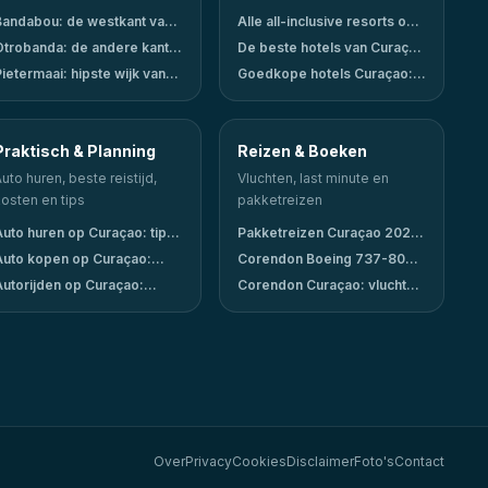
Bandabou: de westkant van
Alle all-inclusive resorts op
Curaçao
Curaçao vergeleken (2026)
Otrobanda: de andere kant
De beste hotels van Curaçao
van Willemstad
in 2026 (eerlijk vergeleken)
Pietermaai: hipste wijk van
Goedkope hotels Curaçao:
Willemstad, gids voor cultuur
acht betaalbare opties
en uitgaan
vergeleken
Praktisch & Planning
Reizen & Boeken
uto huren, beste reistijd,
Vluchten, last minute en
kosten en tips
pakketreizen
Auto huren op Curaçao: tips,
Pakketreizen Curaçao 2026:
kosten en de beste
voordelen, nadelen en
Auto kopen op Curaçao:
Corendon Boeing 737-800
aanbieders (2026)
aanbieders
gids voor expats en lange-
stoelindeling
Autorijden op Curaçao:
Corendon Curaçao: vluchten
termijn
regels, parkeren en wat je
en pakketreizen 2026
moet weten
Over
Privacy
Cookies
Disclaimer
Foto's
Contact