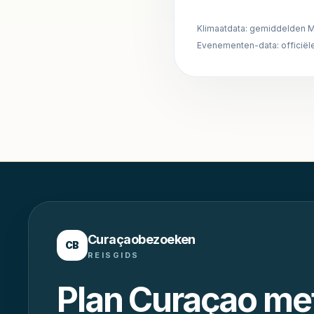
Klimaatdata: gemiddelden M
Evenementen-data: officiële
Curaçaobezoeken
CB
REISGIDS
Plan Curaçao me