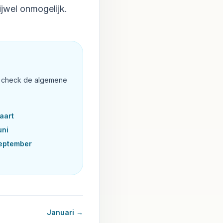
ijwel onmogelijk.
f check de algemene
aart
uni
eptember
Januari
→