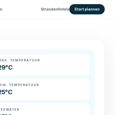
en
Stranden
Hotels
Start plannen
MAX. TEMPERATUUR
29°C
MIN. TEMPERATUUR
25°C
ZEEWATER