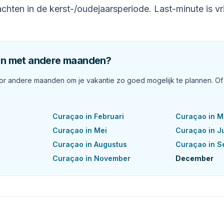
nachten in de kerst-/oudejaarsperiode. Last-minute is vr
jken met andere maanden?
or andere maanden om je vakantie zo goed mogelijk te plannen. O
Curaçao in
Februari
Curaçao in
M
Curaçao in
Mei
Curaçao in
J
Curaçao in
Augustus
Curaçao in
S
Curaçao in
November
December