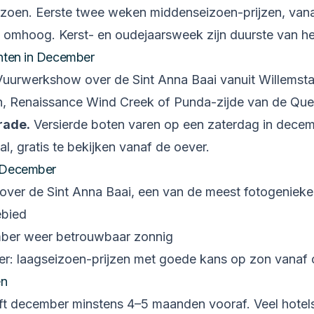
izoen
.
Eerste twee weken middenseizoen-prijzen, van
 omhoog. Kerst- en oudejaarsweek zijn duurste van het
nten in
December
Vuurwerkshow over de Sint Anna Baai vanuit Willemsta
lton, Renaissance Wind Creek of Punda-zijde van de Q
rade
.
Versierde boten varen op een zaterdag in dece
al, gratis te bekijken vanaf de oever.
December
over de Sint Anna Baai, een van de meest fotogeniek
ebied
ber weer betrouwbaar zonnig
er: laagseizoen-prijzen met goede kans op zon vanaf 
en
ft december minstens 4–5 maanden vooraf. Veel hote