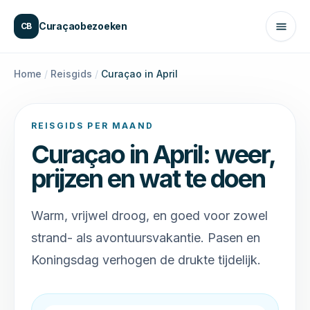
Naar inhoud
Curaçaobezoeken
CB
Home
/
Reisgids
/
Curaçao in April
REISGIDS PER MAAND
Curaçao in
April
: weer,
prijzen en wat te doen
Warm, vrijwel droog, en goed voor zowel
strand- als avontuursvakantie. Pasen en
Koningsdag verhogen de drukte tijdelijk.