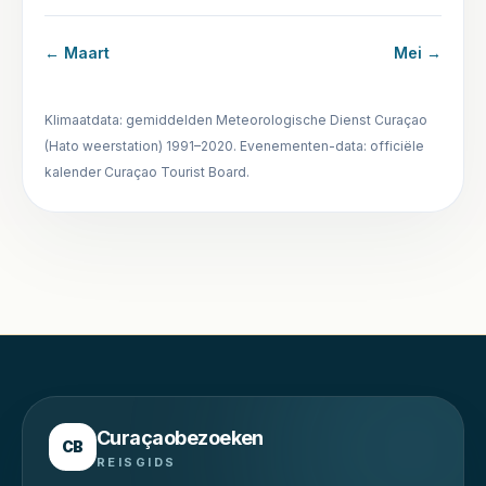
←
Maart
Mei
→
Klimaatdata: gemiddelden Meteorologische Dienst Curaçao
(Hato weerstation) 1991–2020. Evenementen-data: officiële
kalender Curaçao Tourist Board.
Curaçaobezoeken
CB
REISGIDS