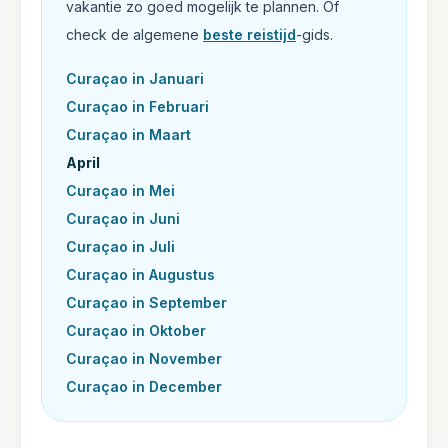
vakantie zo goed mogelijk te plannen. Of
check de algemene
beste reistijd
-gids.
Curaçao in
Januari
Curaçao in
Februari
Curaçao in
Maart
April
Curaçao in
Mei
Curaçao in
Juni
Curaçao in
Juli
Curaçao in
Augustus
Curaçao in
September
Curaçao in
Oktober
Curaçao in
November
Curaçao in
December