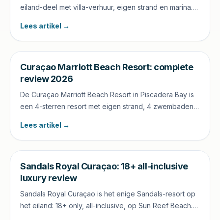
eiland-deel met villa-verhuur, eigen strand en marina.
Ideaal voor golfers, families met villa-vereiste en mid-
Lees artikel →
budget koppels.
Curaçao Marriott Beach Resort: complete
review 2026
De Curaçao Marriott Beach Resort in Piscadera Bay is
een 4-sterren resort met eigen strand, 4 zwembaden
en 247 kamers. Voor wie werkt het, wat zijn de sterke
Lees artikel →
en zwakke punten en wat kost het.
Sandals Royal Curaçao: 18+ all-inclusive
luxury review
Sandals Royal Curaçao is het enige Sandals-resort op
het eiland: 18+ only, all-inclusive, op Sun Reef Beach.
Voor wie geschikt, wat is inbegrepen, prijzen en