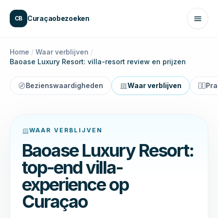
Naar inhoud
Curaçaobezoeken
CB
Home
/
Waar verblijven
/
Baoase Luxury Resort: villa-resort review en prijzen
Bezienswaardigheden
Waar verblijven
Pra
WAAR VERBLIJVEN
Baoase Luxury Resort:
top-end villa-
experience op
Curaçao